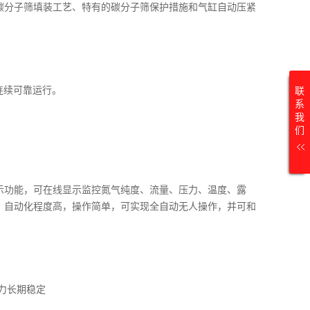
碳分子筛填装工艺、特有的碳分子筛保护措施和气缸自动压紧
连续可靠运行。
联
系
我
们
示功能，可在线显示监控氮气纯度、流量、压力、温度、露
，自动化程度高，操作简单，可实现全自动无人操作，并可和
力长期稳定