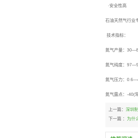
·安全性高
石油天然气行业
技术指标：
氮气产量：30—80
氮气纯度：97—9
氮气压力：0.6—4
氮气露点：-40(
上一篇：
深圳
下一篇 ：
为什