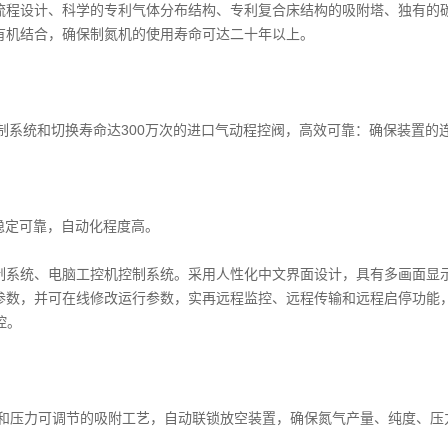
流程设计、科学的专利气体分布结构、专利复合床结构的吸附塔、独有的
有机结合，确保制氮机的使用寿命可达二十年以上。
：
控制系统和切换寿命达300万次的进口气动程控阀，高效可靠：确保装置的
：
稳定可靠，自动化程度高。
制系统、电脑工控机控制系统。采用人性化中文界面设计，具有多画面显
参数，并可在线修改运行参数，实再远程监控、远程传输和远程启停功能
控。
和压力可调节的吸附工艺，自动联锁放空装置，确保氮气产量、纯度、压