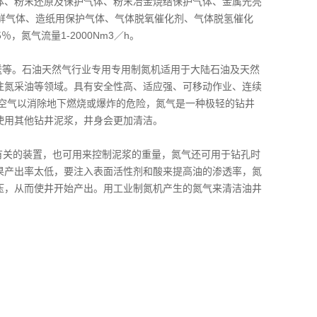
护气体、粉末还原及保护气体、粉末冶金烧结保护气体、金属光亮
鲜气体、造纸用保护气体、气体脱氧催化剂、气体脱氢催化
，氮气流量1-2000Nm3／h。
送等。石油天然气行业专用专用制氮机适用于大陆石油及天然
注氮采油等领域。具有安全性高、适应强、可移动作业、连续
空气以消除地下燃烧或爆炸的危险，氮气是一种极轻的钻井
使用其他钻井泥浆，井身会更加清洁。
关的装置，也可用来控制泥浆的重量，氮气还可用于钻孔时
果产出率太低，要注入表面活性剂和酸来提高油的渗透率，氮
压，从而使井开始产出。用工业制氮机产生的氮气来清洁油井