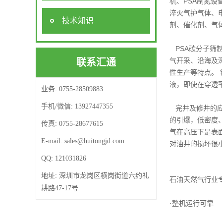
机、PSA制氮设
淬火气护气体、
技术知识
剂、催化剂、气体
PSA碳分子筛
气开采、沿海及
联系汇通
性生产等特点。
液，即使在穿透
业务:
0755-28509883
手机/微信:
13927447355
完井及修井的应
的引爆，低密度
传真:
0755-28677615
气在高压下是表
E-mail: ‍
sales@huitongjd.com
对油井的损坏很
QQ:
121031826
地址:
深圳市龙岗区横岗街道六约礼
石油天然气行业
耕路47-17号
·整机运行可靠