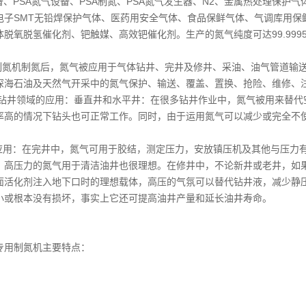
备、PSA氮气设备、PSA制氮、PSA氮气发生器、N2、金属热处理保
电子SMT无铅焊保护气体、医药用安全气体、食品保鲜气体、气调库用保
脱氧脱氢催化剂、钯触媒、高效钯催化剂。生产的氮气纯度可达99.9995％
制氮机制氮后，氮气被应用于气体钻井、完井及修井、采油、油气管道输
深海石油及天然气开采中的氮气保护、输送、覆盖、置换、抢险、维修、
 钻井领域的应用：垂直井和水平井：在很多钻井作业中，氮气被用来替代
率高的情况下钻头也可正常工作。同时，由于运用氮气可以减少或完全不
用：在完井中，氮气可用于胶结，测定压力，安放镇压机及其他与压力有
、高压力的氮气用于清洁油井也很理想。在修井中，不论新井或老井，如
面活化剂注入地下口时的理想载体，高压的气氛可以替代钻井液，减少静
小或根本没有损坏，事实上它还可提高油井产量和延长油井寿命。
专用制氮机主要特点：