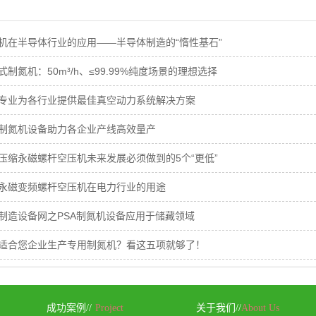
机在半导体行业的应用——半导体制造的“惰性基石”
制氮机：50m³/h、≤99.99%纯度场景的理想选择
专业为各行业提供最佳真空动力系统解决方案
制氮机设备助力各企业产线高效量产
压缩永磁螺杆空压机未来发展必须做到的5个“更低”
永磁变频螺杆空压机在电力行业的用途
制造设备网之PSA制氮机设备应用于储藏领域
适合您企业生产专用制氮机？看这五项就够了！
成功案例//
Project
关于我们//
About Us